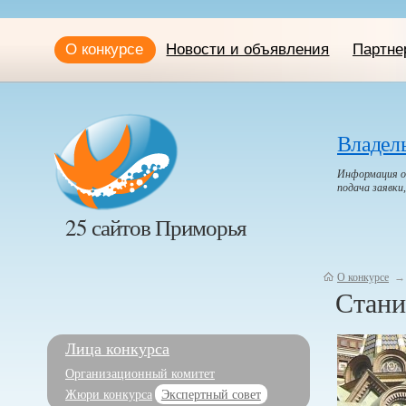
О конкурсе
Новости и объявления
Партне
Владел
Информация о 
подача заявки
25 сайтов Приморья
О конкурсе
→
Стани
Лица конкурса
Организационный комитет
Жюри конкурса
Экспертный совет