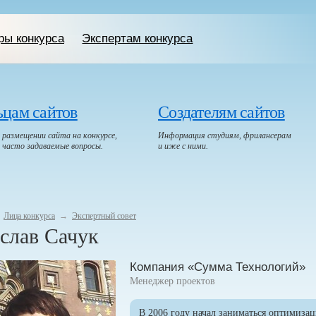
ры конкурса
Экспертам конкурса
ьцам сайтов
Создателям сайтов
размещении сайта на конкурсе,
Информация студиям, фрилансерам
, часто задаваемые вопросы.
и иже с ними.
Лица конкурса
→
Экспертный совет
слав Сачук
Компания «Сумма Технологий»
Менеджер проектов
В 2006 году начал заниматься оптимизац