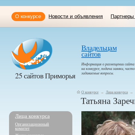
О конкурсе
Новости и объявления
Партнеры 
Владельцам
сайтов
Информация о размещении сайта
на конкурсе, подача заявки, часто
25 сайтов Приморья
задаваемые вопросы.
О конкурсе
→
Лица конкурса
→
Татьяна Зареч
Лица конкурса
Организационный
комитет