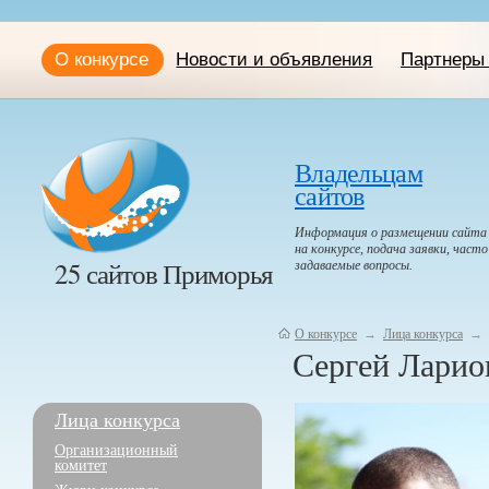
О конкурсе
Новости и объявления
Партнеры 
Владельцам
сайтов
Информация о размещении сайта
на конкурсе, подача заявки, часто
25 сайтов Приморья
задаваемые вопросы.
О конкурсе
→
Лица конкурса
→
Сергей Ларио
Лица конкурса
Организационный
комитет