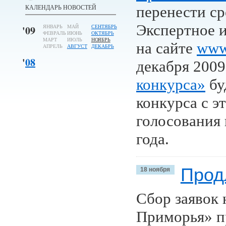
КАЛЕНДАРЬ НОВОСТЕЙ
перенести ср
Экспертное и
'
09
ЯНВАРЬ
МАЙ
СЕНТЯБРЬ
ФЕВРАЛЬ
ИЮНЬ
ОКТЯБРЬ
МАРТ
ИЮЛЬ
НОЯБРЬ
на сайте
www.
АПРЕЛЬ
АВГУСТ
ДЕКАБРЬ
'
08
декабря 2009
конкурса»
бу
конкурса с э
голосования 
года.
Прод
18 ноября
Сбор заявок 
Приморья» пр