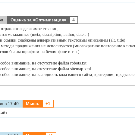
ря
Оценка за «Оптимизация»
4
 отражают содержимое страниц
ся метаданные (meta, description, author, date…)
и ссылки снабжены альтернативным текстовым описанием (alt, title)
 методы продвижения не используются (многократное повторение ключе
слов белым шрифтом на белом фоне и т.п.)
собое внимание, на отсутствие файла robots.txt
особое внимание, на отсутствие файла sitemap.xml
особое внимание, на валидность кода вашего сайта, критериям, предъяв
я в 17:40
Мышь
+1
сайт