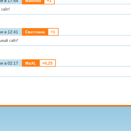
я в 17:54
Максим
+1
 сайт!
я в 12:41
Светлана
+1
ьный сайт!
я в 02:17
MaXL
+0,25
)