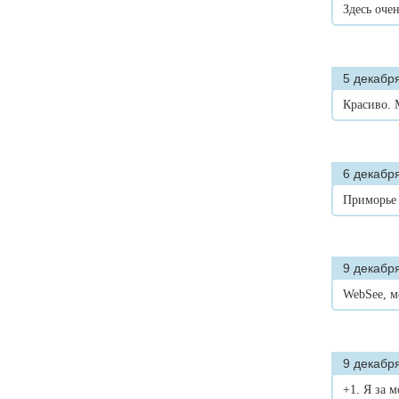
Здесь оче
5 декабря
Красиво.
6 декабря
Приморье 
9 декабря
WebSee, м
9 декабря
+1. Я за 