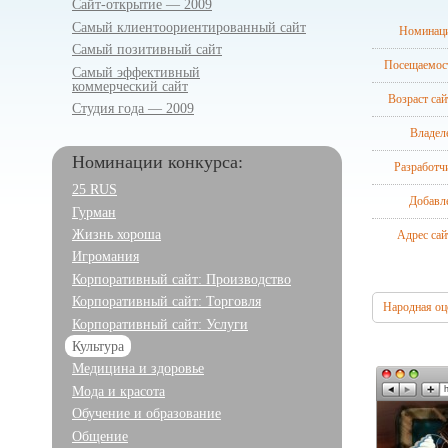
Сайт-открытие — 2009
Самый клиентоориенти­рованный сайт
Номинаци
Самый позитивный сайт
Посещаемос
Самый эффективный
коммерческий сайт
Возраст сай
Студия года — 2009
Владел
Номинации конкурса:
Разработч
25 RUS
Добавл
Гурман
Адрес сай
Жизнь хороша
Игромания
Корпоративный сайт: Производство
Корпоративный сайт: Торговля
Народная оц
Корпоративный сайт: Услуги
Культура
Медицина и здоровье
Мода и красота
Обучение и образование
Общение