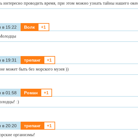
нь интересно проводить время, при этом можно узнать тайны нашего оке
 в 15:22
Волк
+1
 Молодцы
 в 19:31
трепанг
+1
не может быть без морского музея ))
 в 01:58
Роман
+1
олодцы! :)
 в 20:20
трепанг
+1
морские организмы!