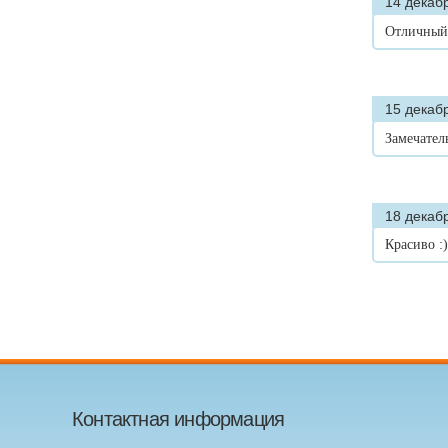
14 декабр
Отличный
15 декабр
Замечател
18 декабр
Красиво :
Контактная информация