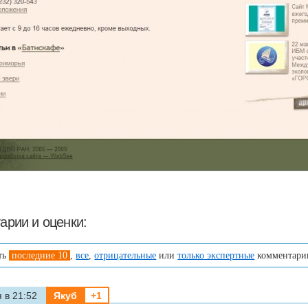
арии и оценки:
ть
последние 10
,
все
,
отрицательные
или
только экспертные
комментари
 в 21:52
Якуб
+1