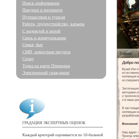
Поиск информации
Покупки в интернете
Путешествия и туризм
Работа, трудоустройство, карьера
С надеждой и верой
Связь и коммуникации
Семья, быт
СМИ, новостные ресурсы
Спорт
Точка на карте Приморья
Электронный гражданин
ГРАДАЦИЯ ЭКСПЕРТНЫХ ОЦЕНОК
Каждый критерий оценивается
по 10-бальной