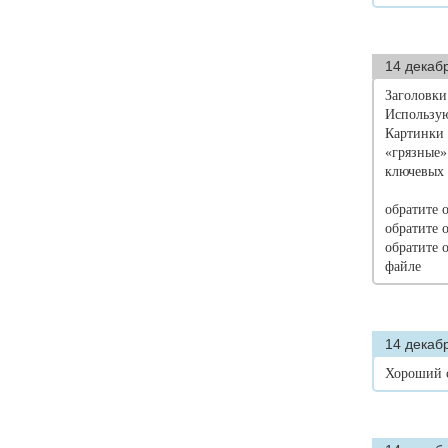
14 декаб
Заголовки
Используют
Картинки 
«грязные»
ключевых 
обратите о
обратите 
обратите 
файле
14 декабр
Хороший 