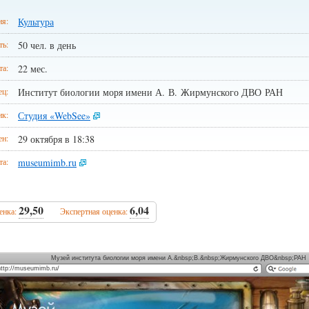
я:
Культура
ть:
50 чел. в день
та:
22 мес.
ец:
Институт биологии моря имени А. В. Жирмунского ДВО РАН
ик:
Студия «WebSee»
ен:
29 октября в 18:38
та:
museumimb.ru
29,50
6,04
енка:
Экспертная оценка:
Музей института биологии моря имени А.&nbsp;В.&nbsp;Жирмунского ДВО&nbsp;РАН
http://museumimb.ru/