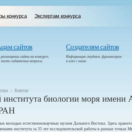
ры конкурса
Экспертам конкурса
ьцам сайтов
Создателям сайтов
размещении сайта на конкурсе,
Информация студиям, фрилансерам
, часто задаваемые вопросы.
и иже с ними.
курса
→
Культура
 института биологии моря имени 
РАН
ых молодых ес­тест­вен­но­на­уч­ных музеев Дальнего Востока. Здесь хран
еными института за 35 лет исс­ле­дова­тель­ской работы в разных точках 