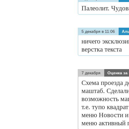
Палеолит. Чудо
5 декабря в 11:06
Ал
ничего эксклюзи
верстка текста
7 декабря
Оценка за
Схема проезда д
маштаб. Сделали
возможность ма
т.е. тупо квадра
меню Новости и 
меню активный п