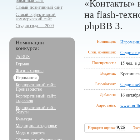
рованный сайт
«Контакты» н
Самый позитивный сайт
на
flash-тех
Самый эффективный
коммерческий сайт
phpBB 3.
Студия года — 2009
Номинация:
Игромани
Номинации
конкурса:
Спец. номинации:
Студия го
25 RUS
Посещаемость:
15 чел. в 
Гурман
Жизнь хороша
Владелец:
Крепишев
Игромания
Разработчик:
Студия ве
Корпоративный сайт:
Производство
Добавлен:
16 октября
Корпоративный сайт:
Торговля
Адрес сайта:
www.on-li
Корпоративный сайт:
Услуги
Культура
Медицина и здоровье
9,25
Народная оценка:
Эксп
Мода и красота
Обучение и образование