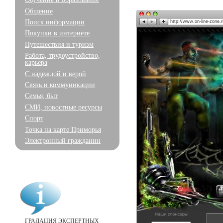
Общение
Поиск информации
http://www.on-line-zone.r
Покупки в интернете
Путешествия и туризм
Работа, трудоустройство,
карьера
С надеждой и верой
Связь и коммуникации
Семья, быт
СМИ, новостные ресурсы
Спорт
Точка на карте Приморья
Электронный гражданин
ГРАДАЦИЯ ЭКСПЕРТНЫХ