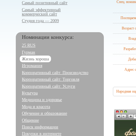
Спец. номин
Самый позитивный сайт
Самый эффективный
коммерческий сайт
Посещаем
Студия года — 2009
Возраст с
Номинации конкурса:
Влад
25 RUS
Разрабо
Гурман
Доба
Жизнь хороша
Игромания
Адрес с
Корпоративный сайт: Производство
Корпоративный сайт: Торговля
Корпоративный сайт: Услуги
Народная оц
Культура
Медицина и здоровье
Мода и красота
Обучение и образование
Общение
Поиск информации
Покупки в интернете