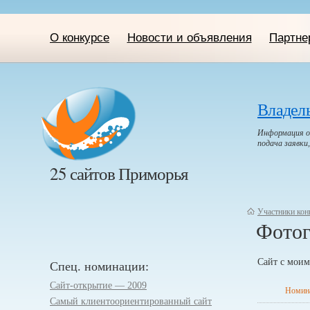
О конкурсе
Новости и объявления
Партне
Владел
Информация о 
подача заявки
25 сайтов Приморья
Участники кон
Фотог
Сайт с моим
Спец. номинации:
Сайт-открытие — 2009
Номин
Самый клиентоориенти­рованный сайт