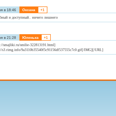
я в 18:46
Оксана
+1
бный и доступный.. ничего лишнего
я в 21:28
Юленька
+1
//smajliki.ru/smilie-322813191.html]
://s3.rimg.info/9a3110b35540f5c91156df537555c7c0.gif[/IMG][/URL]