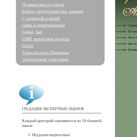
Путешествия и туризм
Работа, трудоустройство, карьера
С надеждой и верой
Связь и коммуникации
Семья, быт
СМИ, новостные ресурсы
Спорт
Точка на карте Приморья
Электронный гражданин
ГРАДАЦИЯ ЭКСПЕРТНЫХ ОЦЕНОК
Каждый критерий оценивается
по 10-бальной
шкале:
Неудовлетворительно