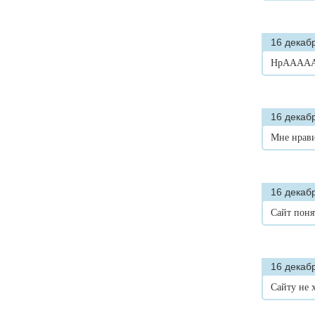
16 декабр
НрАААААА
16 декабр
Мне нрави
16 декабр
Сайт поня
16 декабр
Сайту не 