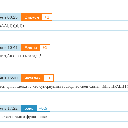
я в 00:23
Викуся
+1
А))))))))))))
я в 10:41
Алена
+1
тся,Анюта ты молодец!
я в 15:40
наталёк
+1
тен для людей,а те кто супервумный заводите свои сайты...Мне НРАВИТ
я в 17:22
сакэ
−0,5
хватает стиля и функционала.