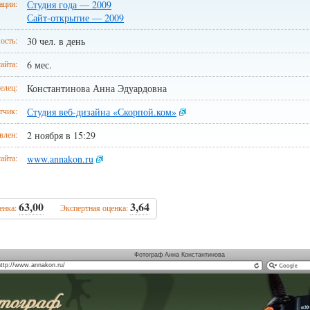
ации:
Студия года — 2009
Сайт-открытие — 2009
ость:
30 чел. в день
айта:
6 мес.
елец:
Константинова Анна Эдуардовна
тчик:
Студия веб-дизайна «Скорпой.ком»
влен:
2 ноября в 15:29
айта:
www.annakon.ru
63,00
3,64
енка:
Экспертная оценка:
Фотограф Анна Константинова
http://www.annakon.ru/