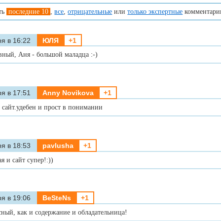
ть
последние 10
,
все
,
отрицательные
или
только экспертные
комментари
я в 16:22
ЮЛЯ
+1
вный, Аня - большой маладца :-)
я в 17:51
Anny Novikova
+1
сайт.удебен и прост в понимании
я в 18:53
pavlusha
+1
я и сайт супер!:))
я в 19:06
BeSteNs
+1
сный, как и содержание и обладательница!