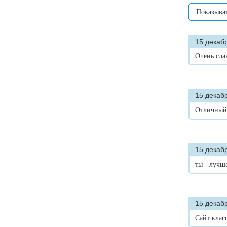
Показыва
15 декабр
Очень сла
15 декабр
Отличный 
15 декабр
ты - лучша
15 декабр
Сайт клас