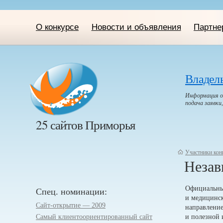
О конкурсе
Новости и объявления
Партне
Владел
Информация о 
подача заявки
25 сайтов Приморья
Участники кон
Незав
Официальны
Спец. номинации:
и медицинск
Сайт-открытие — 2009
направление
Самый клиентоориенти­рованный сайт
и полезной 