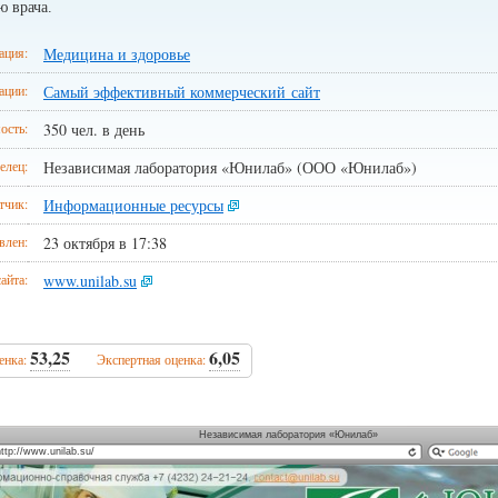
ю врача.
ация:
Медицина и здоровье
ации:
Самый эффективный коммерческий сайт
ость:
350 чел. в день
елец:
Независимая лаборатория «Юнилаб» (ООО «Юнилаб»)
тчик:
Информационные ресурсы
влен:
23 октября в 17:38
айта:
www.unilab.su
53,25
6,05
енка:
Экспертная оценка:
Независимая лаборатория «Юнилаб»
http://www.unilab.su/