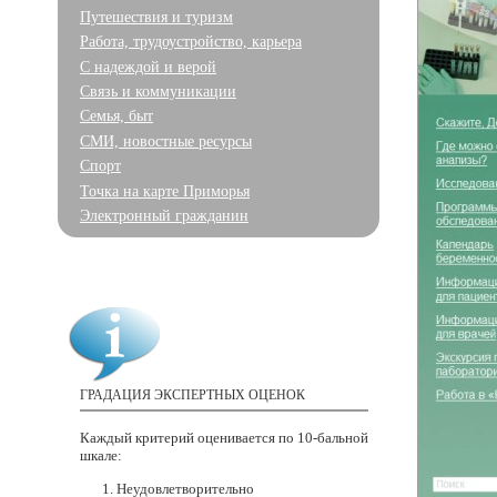
Путешествия и туризм
Работа, трудоустройство, карьера
С надеждой и верой
Связь и коммуникации
Семья, быт
СМИ, новостные ресурсы
Спорт
Точка на карте Приморья
Электронный гражданин
ГРАДАЦИЯ ЭКСПЕРТНЫХ ОЦЕНОК
Каждый критерий оценивается
по 10-бальной
шкале:
Неудовлетворительно