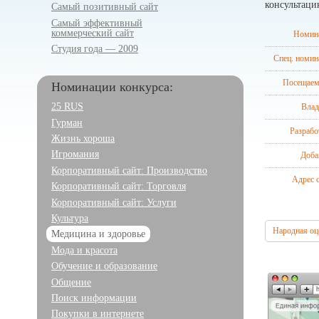
консультаци
Самый позитивный сайт
Самый эффективный
коммерческий сайт
Номин
Студия года — 2009
Спец. номин
Посещаем
Номинации конкурса:
Влад
25 RUS
Гурман
Разрабо
Жизнь хороша
Игромания
Доба
Корпоративный сайт: Производство
Адрес с
Корпоративный сайт: Торговля
Корпоративный сайт: Услуги
Культура
Народная оц
Медицина и здоровье
Мода и красота
Обучение и образование
Общение
Поиск информации
Покупки в интернете