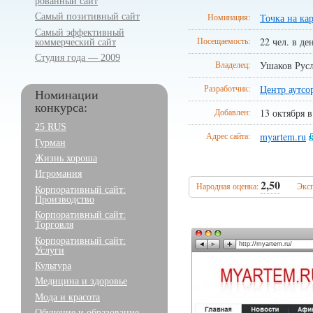
рованный сайт
Самый позитивный сайт
Номинация:
Точка на ка
Самый эффективный
Посещаемость:
22 чел. в де
коммерческий сайт
Студия года — 2009
Владелец:
Ушаков Рус
Разработчик:
Центр аутсо
Номинации
конкурса:
Добавлен:
13 октября в
25 RUS
Адрес сайта:
myartem.ru
Гурман
Жизнь хороша
Игромания
2,50
Народная оценка:
Эксп
Корпоративный сайт:
Производство
Корпоративный сайт:
Торговля
Корпоративный сайт:
http://myartem.ru/
Услуги
Культура
Медицина и здоровье
Мода и красота
Обучение и образование