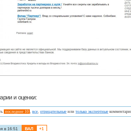
арии и оценки:
ть
последние 10
,
все
,
отрицательные
или
только экспертные
комментари
я в 16:51
ВАЛ
+1