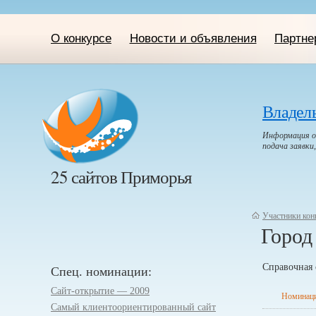
О конкурсе
Новости и объявления
Партне
Владел
Информация о 
подача заявки
25 сайтов Приморья
Участники кон
Город
Справочная 
Спец. номинации:
Сайт-открытие — 2009
Номинаци
Самый клиентоориенти­рованный сайт