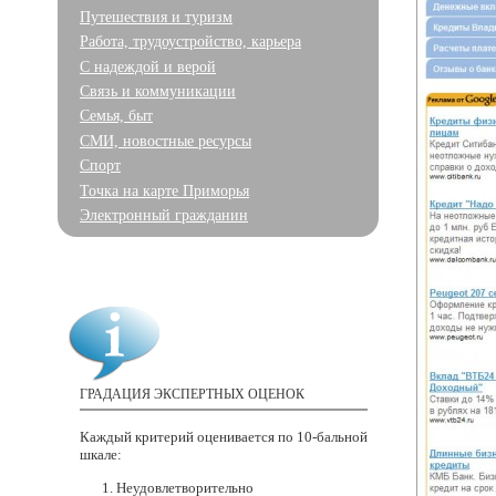
Путешествия и туризм
Работа, трудоустройство, карьера
С надеждой и верой
Связь и коммуникации
Семья, быт
СМИ, новостные ресурсы
Спорт
Точка на карте Приморья
Электронный гражданин
ГРАДАЦИЯ ЭКСПЕРТНЫХ ОЦЕНОК
Каждый критерий оценивается
по 10-бальной
шкале:
Неудовлетворительно