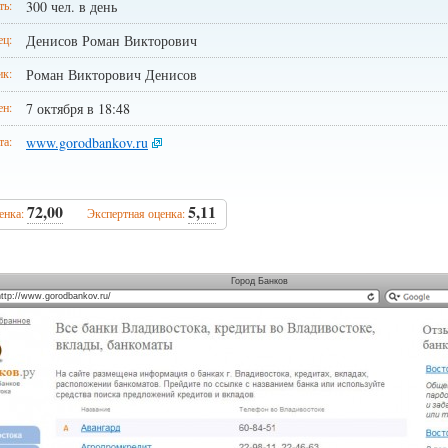
ть:
300 чел. в день
ец:
Денисов Роман Викторович
ик:
Роман Викторович Денисов
ен:
7 октября в 18:48
та:
www.gorodbankov.ru
72,00
5,11
енка:
Экспертная оценка:
Город Банков
http://www.gorodbankov.ru/