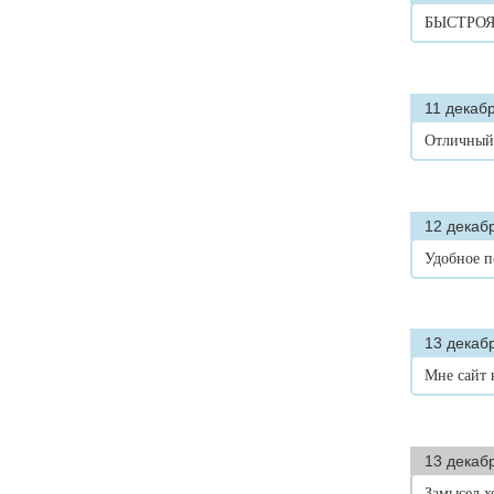
БЫСТРОЯ
11 декабр
Отличный 
12 декабр
Удобное 
13 декабр
Мне сайт 
13 декаб
Замысел х