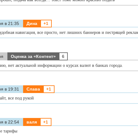
я в 21:35
Дина
+1
удобная навигация, все просто, нет лишних баннеров и пестрящей рекла
ря
Оценка за «Контент»
6
ию, нет актуальной информации о курсах валют в банках города.
я в 19:31
Слава
+1
айт, все под рукой
я в 22:54
валя
+1
ие тарифы
...