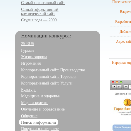
Посещаемос
Самый позитивный сайт
Самый эффективный
Владел
коммерческий сайт
Студия года — 2009
Разработч
Добавл
Номинации конкурса:
Адрес сай
25 RUS
Гурман
Жизнь хороша
Народная оц
Игромания
Корпоративный сайт: Производство
Корпоративный сайт: Торговля
Корпоративный сайт: Услуги
Культура
Медицина и здоровье
Мода и красота
Обучение и образование
Общение
Поиск информации
Покупки в интернете