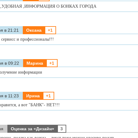
,УДОБНАЯ ,ИНФОРМАЦИЯ О БОНКАХ ГОРОДА
я в 21:21
Оксана
+1
сервисс и профессионалы!!!
я в 09:22
Марина
+1
получение информации
я в 11:23
Ирина
+1
нравится, а вот "БАНК"- НЕТ!!!
ря
Оценка за «Дизайн»
3
орошо, подача как всегда… текст тоже можно красиво подать