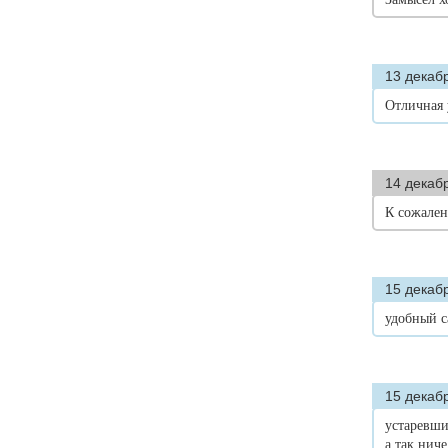
13 декабр
Отличная 
14 декаб
К сожален
15 декабр
удобный с
15 декабр
устаревш
а так ниче.