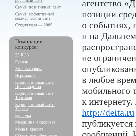
рованный сайт
агентство «
Самый позитивный сайт
позиции сре
Самый эффективный
коммерческий сайт
о событиях,
Студия года — 2009
и на Дальнем
Номинации
распростран
конкурса:
25 RUS
не ограничен
Гурман
опубликован
Жизнь хороша
Игромания
в любое вре
Корпоративный сайт:
Производство
мобильного 
Корпоративный сайт:
Торговля
к интернету.
Корпоративный сайт:
Услуги
http://deita.ru
Культура
публикуется
Медицина и здоровье
Мода и красота
сообщений. 
Обучение и образование