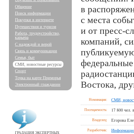
Общение
в распоряже
Поиск информации
с места собы
Покупки в интернете
Путешествия и туризм
и от
пресс-с
Работа, трудоустройство,
карьера
компаний, с
С надеждой и верой
публикуемую
Связь и коммуникации
Семья, быт
федеральны
СМИ, новостные ресурсы
Спорт
радиостанци
Точка на карте Приморья
Востока, дру
Электронный гражданин
Номинация:
СМИ, новос
Посещаемость:
17 800 чел. 
Владелец:
Егорова Еле
Разработчик:
Информацио
ГРАДАЦИЯ ЭКСПЕРТНЫХ