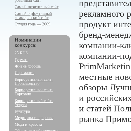
рованный сайт
представите
Самый позитивный сайт
рекламного р
Самый эффективный
коммерческий сайт
продукт инте
Студия года — 2009
бренд-менед
Номинации
компании-кл
конкурса:
25 RUS
компании-по
Гурман
PrimMarketin
Жизнь хороша
Игромания
местные ново
Корпоративный сайт:
Производство
обзоры Лучш
Корпоративный сайт:
Торговля
и российских
Корпоративный сайт:
Услуги
и статей Пол
Культура
рынка Примор
Медицина и здоровье
Мода и красота
Обучение и образование