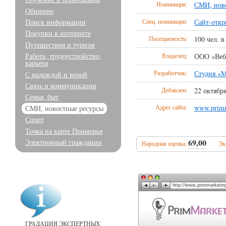
Номинация:
СМИ, нов
Общение
Спец. номинации:
Сайт-откр
Поиск информации
Покупки в интернете
Посещаемость:
100 чел. в
Путешествия и туризм
Владелец:
ООО «Веб
Работа, трудоустройство,
карьера
Разработчик:
Студия «M
С надеждой и верой
Связь и коммуникации
Добавлен:
22 октября
Семья, быт
Адрес сайта:
www.primm
СМИ, новостные ресурсы
Спорт
Точка на карте Приморья
69,00
Электронный гражданин
Народная оценка:
Эк
http://www.primmarketing
ГРАДАЦИЯ ЭКСПЕРТНЫХ